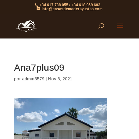
861613063953479
+34 617 788 055 / +34 618 959 603
info@casasdemaderayustas.com
Ana7plus09
por
admin3579
|
Nov 6, 2021