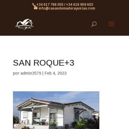
861613063953479
+34 617 788 055 / +34 618 959 603
info@casasdemaderayustas.com
SAN ROQUE+3
por
admin3579
|
Feb 4, 2023