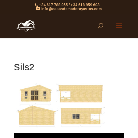
861613063953479
+34 617 788 055 / +34 618 959 603
info@casasdemaderayustas.com
Sils2
Reproductor