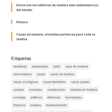
Estos son los edificios de madera más emblemáticos
del mundo
Pintura
Casas de madera, viviendas perfectas para toda la
familia
Etiquetas
andalucía
arquitectura
cadiz
casa de madera
casa madera
casas
casas de madera
casas ecológicas
casas familiares
casas yustas
compra
consejos
construcción
cubierta de madera
ecología
edificios
eficiencia
humedades
limpieza
madera
mantenimiento