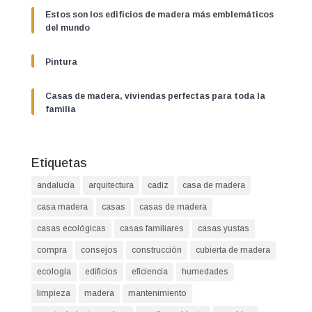
Estos son los edificios de madera más emblemáticos
del mundo
Pintura
Casas de madera, viviendas perfectas para toda la
familia
Etiquetas
andalucía
arquitectura
cadiz
casa de madera
casa madera
casas
casas de madera
casas ecológicas
casas familiares
casas yustas
compra
consejos
construcción
cubierta de madera
ecología
edificios
eficiencia
humedades
limpieza
madera
mantenimiento