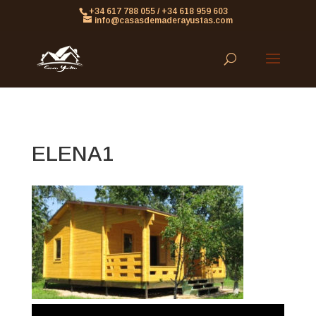
861613063953479
+34 617 788 055 / +34 618 959 603
info@casasdemaderayustas.com
ELENA1
Reproductor