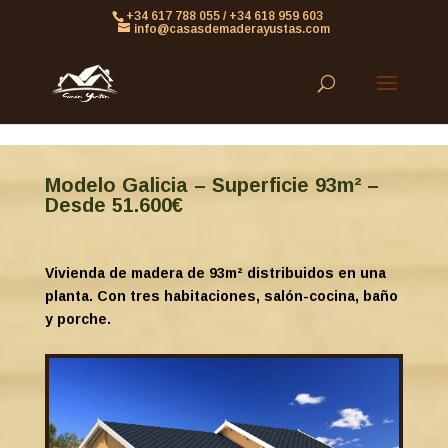
861613063953479
+34 617 788 055 / +34 618 959 603
info@casasdemaderayustas.com
Modelo Galicia – Superficie 93m² –
Desde 51.600€
Vivienda de madera de 93m² distribuidos en una
planta. Con t
res habitaciones, salón-cocina, baño
y porche.