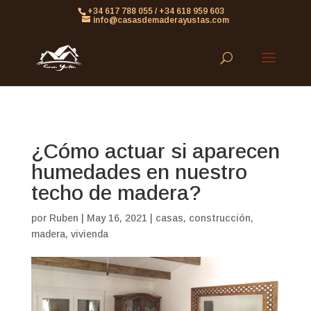
861613063953479
+34 617 788 055 / +34 618 959 603
info@casasdemaderayustas.com
¿Cómo actuar si aparecen
humedades en nuestro
techo de madera?
por
Ruben
|
May 16, 2021
|
casas
,
construcción
,
madera
,
vivienda