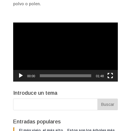
polvo o polen.
Reproductor
de
vídeo
00:00
01:48
Introduce un tema
Entradas populares
El más viejo, el más alto… Estos son los árboles más