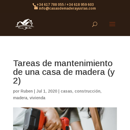
861613063953479
+34 617 788 055 / +34 618 959 603
info@casasdemaderayustas.com
Tareas de mantenimiento
de una casa de madera (y
2)
por
Ruben
|
Jul 1, 2020
|
casas
,
construcción
,
madera
,
vivienda