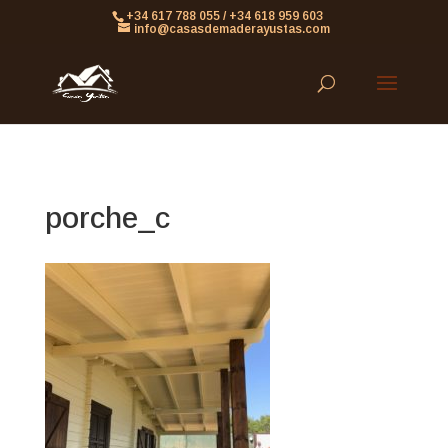
861613063953479
+34 617 788 055 / +34 618 959 603
info@casasdemaderayustas.com
porche_c