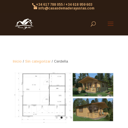
861613063953479
+34 617 788 055 / +34 618 959 603
info@casasdemaderayustas.com
Inicio
/
Sin categorizar
/ Cerdeña