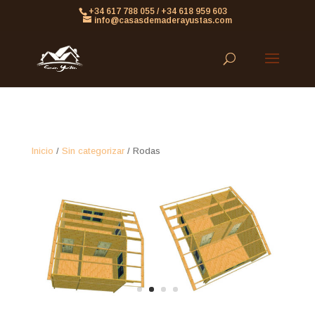
861613063953479
+34 617 788 055 / +34 618 959 603
info@casasdemaderayustas.com
Inicio
/
Sin categorizar
/ Rodas