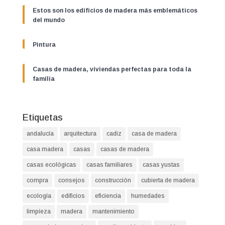
Estos son los edificios de madera más emblemáticos
del mundo
Pintura
Casas de madera, viviendas perfectas para toda la
familia
Etiquetas
andalucía
arquitectura
cadiz
casa de madera
casa madera
casas
casas de madera
casas ecológicas
casas familiares
casas yustas
compra
consejos
construcción
cubierta de madera
ecología
edificios
eficiencia
humedades
limpieza
madera
mantenimiento