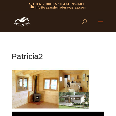
861613063953479
+34 617 788 055 / +34 618 959 603
info@casasdemaderayustas.com
Patricia2
Reproductor