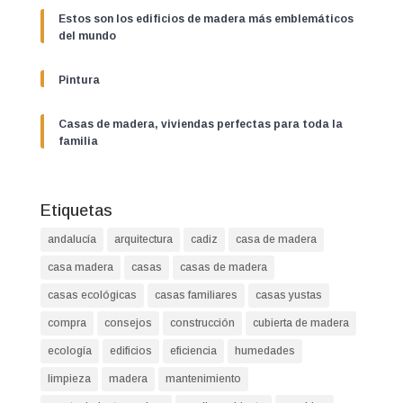
Estos son los edificios de madera más emblemáticos
del mundo
Pintura
Casas de madera, viviendas perfectas para toda la
familia
Etiquetas
andalucía
arquitectura
cadiz
casa de madera
casa madera
casas
casas de madera
casas ecológicas
casas familiares
casas yustas
compra
consejos
construcción
cubierta de madera
ecología
edificios
eficiencia
humedades
limpieza
madera
mantenimiento