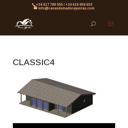
861613063953479
+34 617 788 055 / +34 618 959 603
info@casasdemaderayustas.com
CLASSIC4
Reproductor