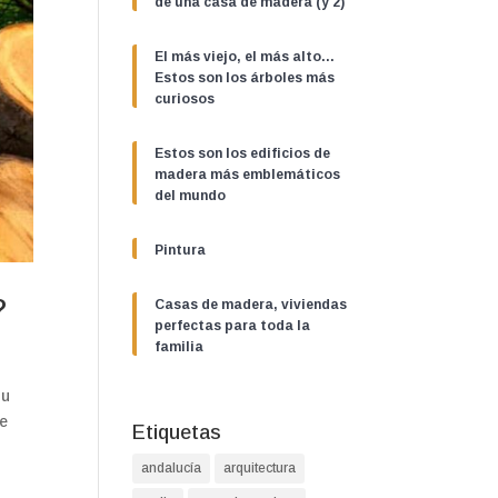
de una casa de madera (y 2)
El más viejo, el más alto…
Estos son los árboles más
curiosos
Estos son los edificios de
madera más emblemáticos
del mundo
Pintura
?
Casas de madera, viviendas
perfectas para toda la
familia
su
de
Etiquetas
andalucía
arquitectura