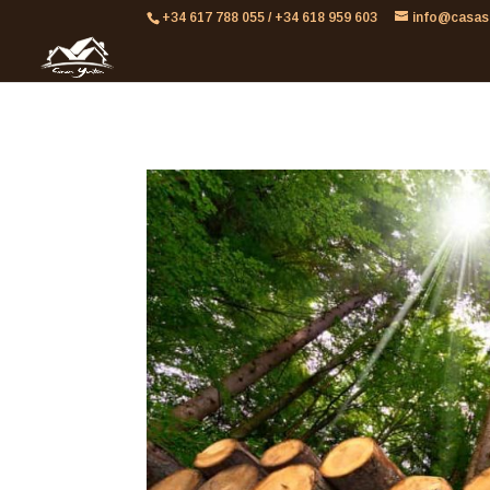
861613063953479
+34 617 788 055 / +34 618 959 603
info@casas