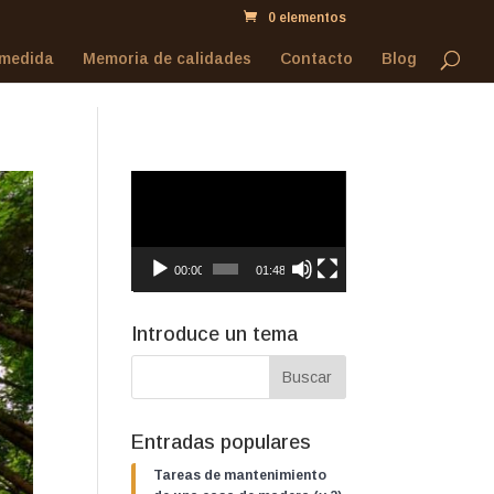
0 elementos
 medida
Memoria de calidades
Contacto
Blog
Reproductor
de
vídeo
00:00
01:48
Introduce un tema
Entradas populares
Tareas de mantenimiento