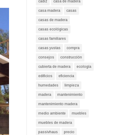
cadiz
casa de madera
casa madera
casas
casas de madera
casas ecológicas
casas familiares
casas yustas
compra
consejos
construcción
cubierta de madera
ecología
edificios
eficiencia
humedades
limpieza
madera
mantenimiento
mantenimiento madera
medio ambiente
muebles
muebles de madera
passivhaus
precio