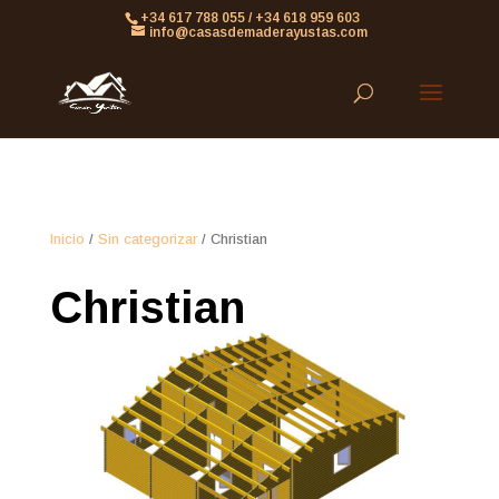
861613063953479
+34 617 788 055 / +34 618 959 603
info@casasdemaderayustas.com
Inicio
/
Sin categorizar
/ Christian
Christian