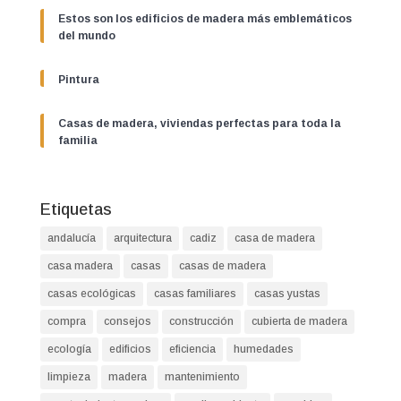
Estos son los edificios de madera más emblemáticos
del mundo
Pintura
Casas de madera, viviendas perfectas para toda la
familia
Etiquetas
andalucía
arquitectura
cadiz
casa de madera
casa madera
casas
casas de madera
casas ecológicas
casas familiares
casas yustas
compra
consejos
construcción
cubierta de madera
ecología
edificios
eficiencia
humedades
limpieza
madera
mantenimiento