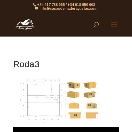
861613063953479
+34 617 788 055 / +34 618 959 603
info@casasdemaderayustas.com
Roda3
Reproductor