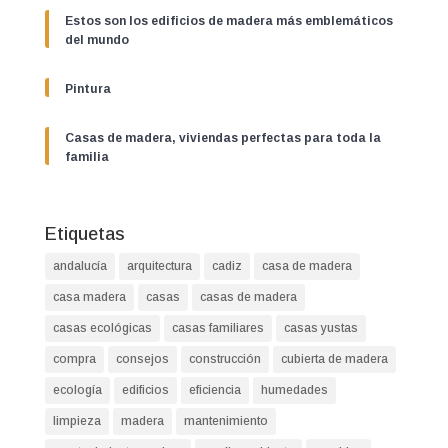
Estos son los edificios de madera más emblemáticos
del mundo
Pintura
Casas de madera, viviendas perfectas para toda la
familia
Etiquetas
andalucía
arquitectura
cadiz
casa de madera
casa madera
casas
casas de madera
casas ecológicas
casas familiares
casas yustas
compra
consejos
construcción
cubierta de madera
ecología
edificios
eficiencia
humedades
limpieza
madera
mantenimiento