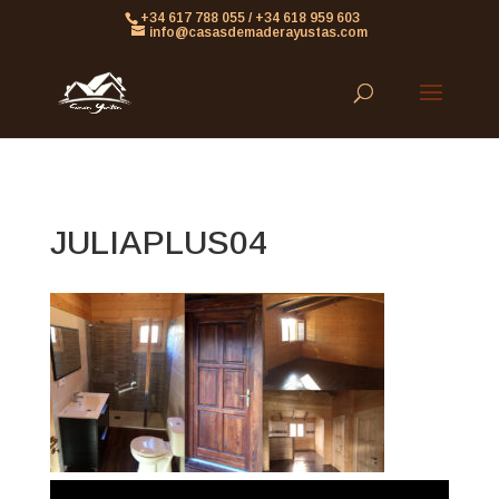
861613063953479
+34 617 788 055 / +34 618 959 603
info@casasdemaderayustas.com
JULIAPLUS04
Reproductor