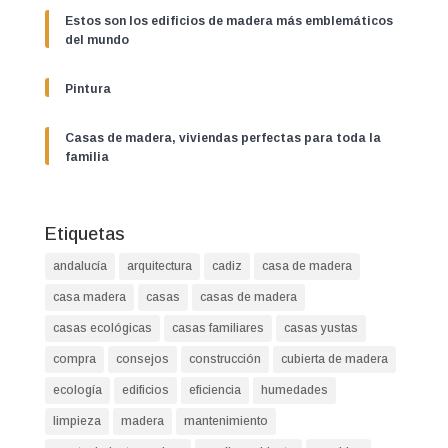
Estos son los edificios de madera más emblemáticos
del mundo
Pintura
Casas de madera, viviendas perfectas para toda la
familia
Etiquetas
andalucía
arquitectura
cadiz
casa de madera
casa madera
casas
casas de madera
casas ecológicas
casas familiares
casas yustas
compra
consejos
construcción
cubierta de madera
ecología
edificios
eficiencia
humedades
limpieza
madera
mantenimiento