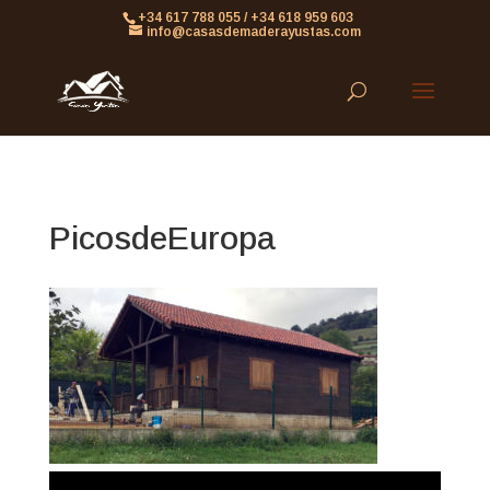
861613063953479
+34 617 788 055 / +34 618 959 603
info@casasdemaderayustas.com
PicosdeEuropa
Reproductor