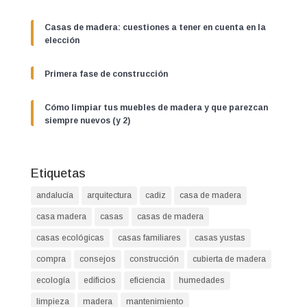
Casas de madera: cuestiones a tener en cuenta en la
elección
Primera fase de construcción
Cómo limpiar tus muebles de madera y que parezcan
siempre nuevos (y 2)
Etiquetas
andalucía
arquitectura
cadiz
casa de madera
casa madera
casas
casas de madera
casas ecológicas
casas familiares
casas yustas
compra
consejos
construcción
cubierta de madera
ecología
edificios
eficiencia
humedades
limpieza
madera
mantenimiento