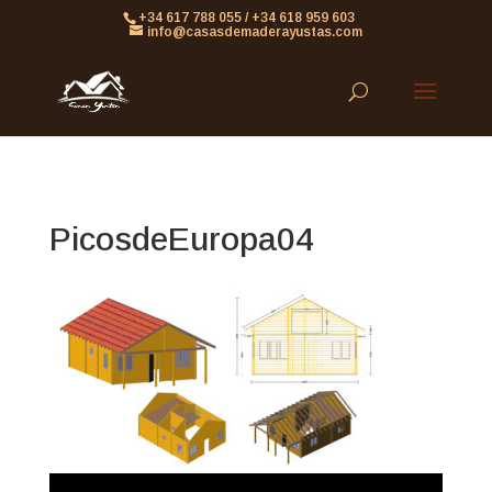
861613063953479
+34 617 788 055 / +34 618 959 603
info@casasdemaderayustas.com
PicosdeEuropa04
Reproductor