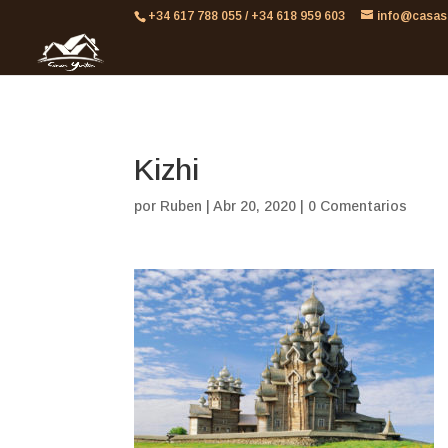
861613063953479
+34 617 788 055 / +34 618 959 603
info@casas
Kizhi
por
Ruben
|
Abr 20, 2020
|
0 Comentarios