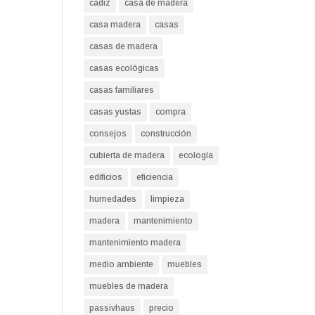
cadiz
casa de madera
casa madera
casas
casas de madera
casas ecológicas
casas familiares
casas yustas
compra
consejos
construcción
cubierta de madera
ecología
edificios
eficiencia
humedades
limpieza
madera
mantenimiento
mantenimiento madera
medio ambiente
muebles
muebles de madera
passivhaus
precio