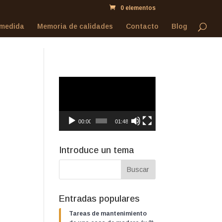
0 elementos
 medida
Memoria de calidades
Contacto
Blog
Reproductor
de
vídeo
00:00
01:48
Introduce un tema
Entradas populares
Tareas de mantenimiento