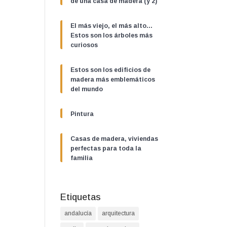
de una casa de madera (y 2)
El más viejo, el más alto…
Estos son los árboles más
curiosos
Estos son los edificios de
madera más emblemáticos
del mundo
Pintura
Casas de madera, viviendas
perfectas para toda la
familia
Etiquetas
andalucía
arquitectura